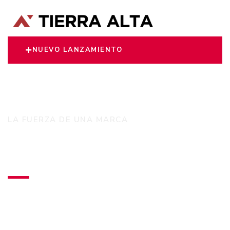
NUEVO LANZAMIENTO
LA FUERZA DE UNA MARCA
Tierra Alta S.A
Desarrolla exclusivos departamentos de primer
nivel en las zonas residenciales más
importantes de Asunción.