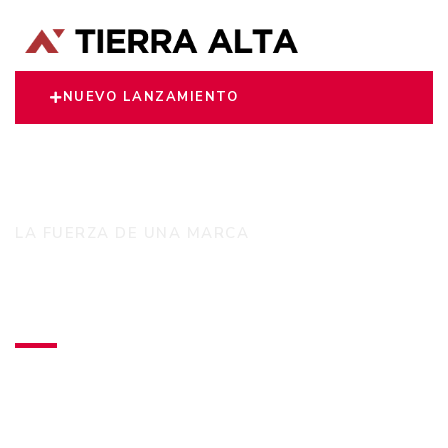
NUEVO LANZAMIENTO
LA FUERZA DE UNA MARCA
Tierra Alta S.A
Desarrolla exclusivos departamentos de primer
nivel en las zonas residenciales más
importantes de Asunción.