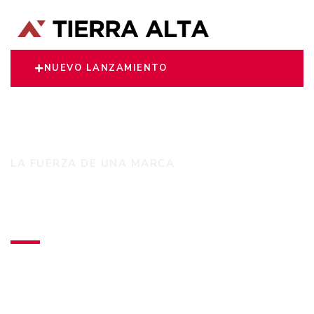
NUEVO LANZAMIENTO
LA FUERZA DE UNA MARCA
Tierra Alta S.A
Desarrolla exclusivos departamentos de primer
nivel en las zonas residenciales más
importantes de Asunción.